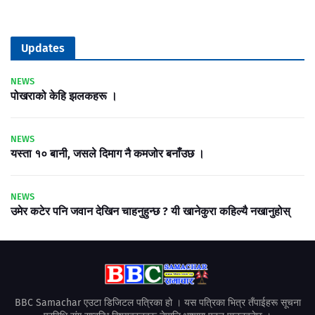
Updates
NEWS
पोखराको केहि झलकहरू ।
NEWS
यस्ता १० बानी, जसले दिमाग नै कमजोर बनाँउछ ।
NEWS
उमेर कटेर पनि जवान देखिन चाहनुहुन्छ ? यी खानेकुरा कहिल्यै नखानुहोस्
BBC Samachar एउटा डिजिटल पत्रिका हो । यस पत्रिका भित्र तँपाईहरू सूचना