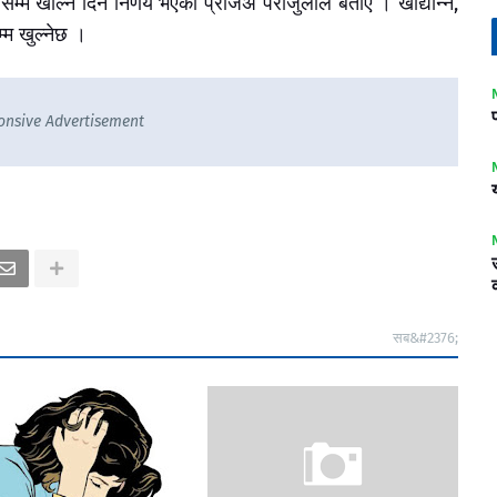
्म खोल्न दिने निर्णय भएको प्रजिअ पराजुलीले बताए । खाद्यान्न,
म खुल्नेछ ।
onsive Advertisement
सब&#2376;