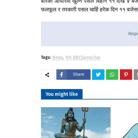
बारका आधारमा खुल्ने पसल बिहान ११ देखि ४ बजेसम
फलफूल र तरकारी पसल चाहिं हरेक दिन ११ बजेसम्
Resp
Tags:
News
NH BBCSamachar
Share
You might like