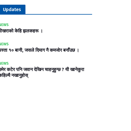
Updates
NEWS
पोखराको केहि झलकहरू ।
NEWS
यस्ता १० बानी, जसले दिमाग नै कमजोर बनाँउछ ।
NEWS
उमेर कटेर पनि जवान देखिन चाहनुहुन्छ ? यी खानेकुरा
कहिल्यै नखानुहोस्