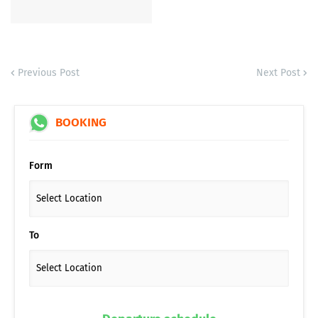
Previous Post
Next Post
BOOKING
Form
To