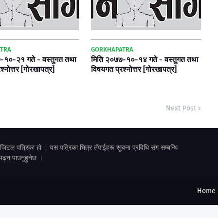
TRA
GORKHAPATRA
-१०-२१ गते - वस्तुगत तथा
मिति २०७७-१०-१४ गते - वस्तुगत तथा
श्नोत्तर [गोरखापत्र]
विषयगत प्रश्नोत्तर [गोरखापत्र]
Next Post
 पत्रिका हो । यस पत्रिका भित्र तँपाईहरू सूचना प्रविधि संग सम्बन्धि
पढ्न पाउनुहुनेछ ।
Home