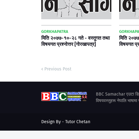
GORKHAPATRA
GORKHAPA
मिति २०७७-१०-२८ गते - वस्तुगत तथा
मिति २०७७
विषयगत प्रश्नोत्तर [गोरखापत्र]
विषयगत प्र
Previous Post
BBC Samachar एउटा डिजिटल
विषयवस्तुहरू नेपालि भाषामा 
Design By -
Tutor Chetan