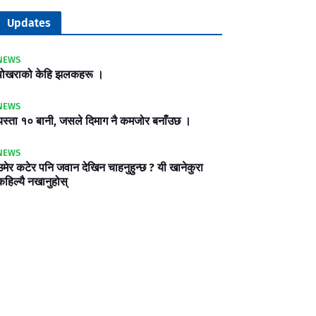
Updates
NEWS
पोखराको केहि झलकहरू ।
NEWS
यस्ता १० बानी, जसले दिमाग नै कमजोर बनाँउछ ।
NEWS
उमेर कटेर पनि जवान देखिन चाहनुहुन्छ ? यी खानेकुरा
कहिल्यै नखानुहोस्