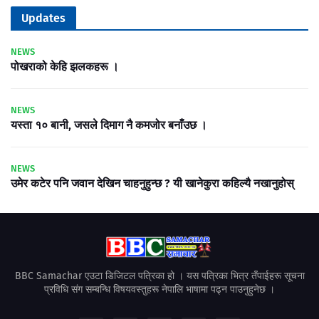
Updates
NEWS
पोखराको केहि झलकहरू ।
NEWS
यस्ता १० बानी, जसले दिमाग नै कमजोर बनाँउछ ।
NEWS
उमेर कटेर पनि जवान देखिन चाहनुहुन्छ ? यी खानेकुरा कहिल्यै नखानुहोस्
BBC Samachar एउटा डिजिटल पत्रिका हो । यस पत्रिका भित्र तँपाईहरू सूचना
प्रविधि संग सम्बन्धि विषयवस्तुहरू नेपालि भाषामा पढ्न पाउनुहुनेछ ।