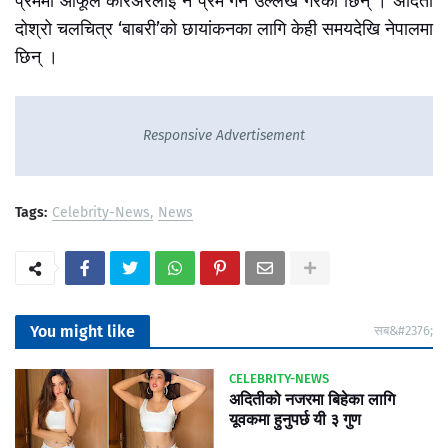
प्रेममा आफूले करिअरलाई नै प्रेम गर्ने उल्लेख गरेकी छिन् । अदिती
दोश्रो चलचित्र ‘बाबरी’को छायांकनका लागि केही समयदेखि नेपालमा
छिन् ।
Responsive Advertisement
Tags:
Celebrity-News
News
You might like
सब&#2376;
CELEBRITY-NEWS
अदितीको नजरमा बिहेका लागि
यूवकमा हुनुपर्छ यी ३ गुण